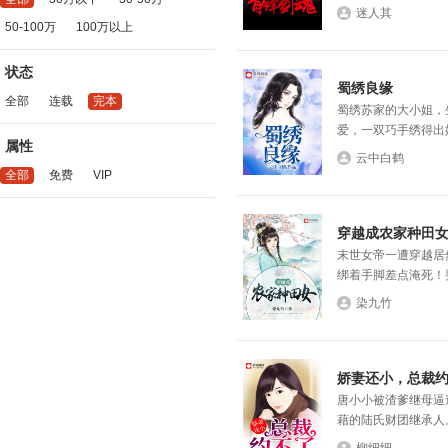
迷人其
50-100万
100万以上
状态
蜀绣良缘
全部
连载
完本
蜀绣苏家的大小姐，
爱，一双巧手绣得出嫣
属性
云中白鹤
全部
免费
VIP
穿越成农家种田
末世女帝一遭穿越居
绑着手脚差点淹死！要
染九竹
娇妻还小，总裁
唐小小被渣爹继母逼
藉的陆氏财团继承人。 