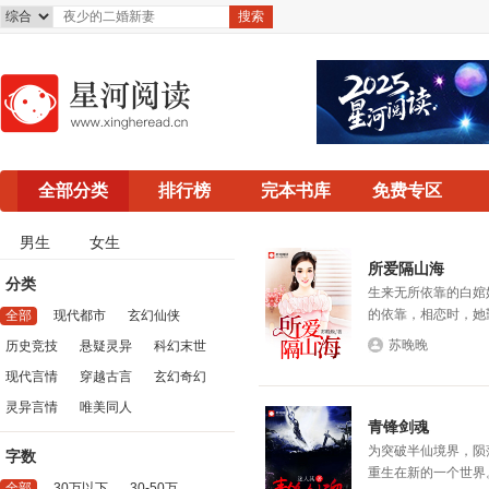
全部分类
排行榜
完本书库
免费专区
男生
女生
所爱隔山海
分类
生来无所依靠的白婠
的依靠，相恋时，她勤
全部
现代都市
玄幻仙侠
苏晚晚
历史竞技
悬疑灵异
科幻末世
现代言情
穿越古言
玄幻奇幻
灵异言情
唯美同人
青锋剑魂
为突破半仙境界，陨
字数
重生在新的一个世界。 
全部
30万以下
30-50万